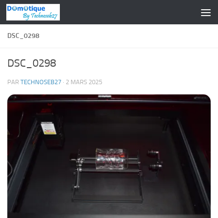
Skip to content
DSC_0298
DSC_0298
PAR
TECHNOSEB27
·
2 MARS 2025