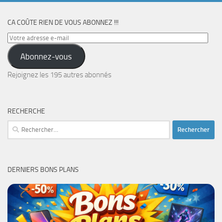
CA COÛTE RIEN DE VOUS ABONNEZ !!!
Votre
adresse
Abonnez-vous
e-
mail
Rejoignez les 195 autres abonnés
RECHERCHE
Rechercher :
DERNIERS BONS PLANS