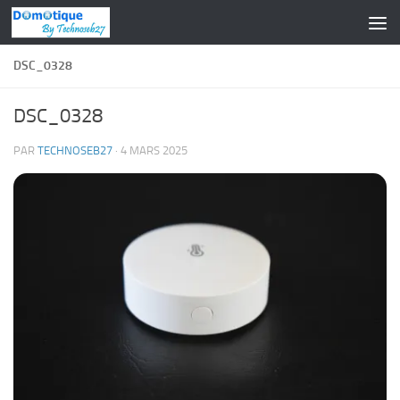
Skip to content
DSC_0328
DSC_0328
PAR
TECHNOSEB27
·
4 MARS 2025