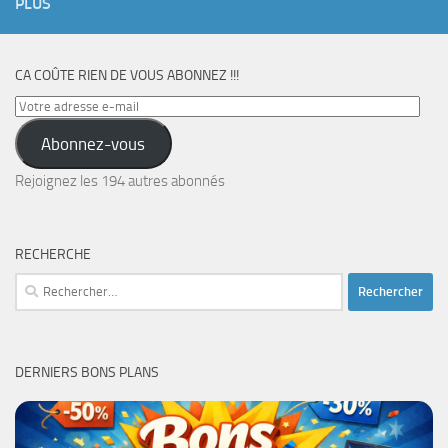
PLUS
CA COÛTE RIEN DE VOUS ABONNEZ !!!
Votre
adresse
Abonnez-vous
e-
mail
Rejoignez les 194 autres abonnés
RECHERCHE
Rechercher :
DERNIERS BONS PLANS