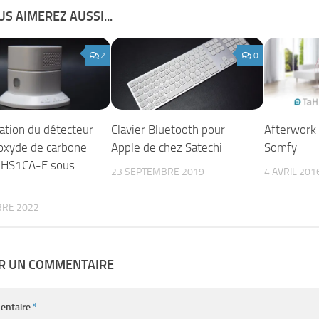
S AIMEREZ AUSSI...
2
0
ation du détecteur
Clavier Bluetooth pour
Afterwork
xyde de carbone
Apple de chez Satechi
Somfy
 HS1CA-E sous
23 SEPTEMBRE 2019
4 AVRIL 201
BRE 2022
ER UN COMMENTAIRE
entaire
*