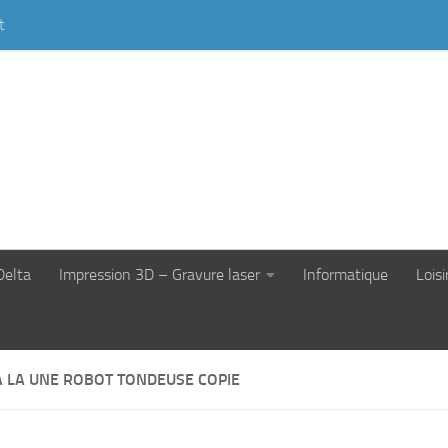
t
Delta
Impression 3D – Gravure laser
Informatique
Loisi
̀ LA UNE ROBOT TONDEUSE COPIE