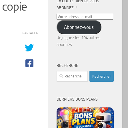
CA COÛTE RIEN DE VOUS
 copie
ABONNEZ !!!
Votre
adresse
Abonnez-vous
e-
PARTAGER
mail
Rejoignez les 194 autres
abonnés
RECHERCHE
Rechercher :
DERNIERS BONS PLANS