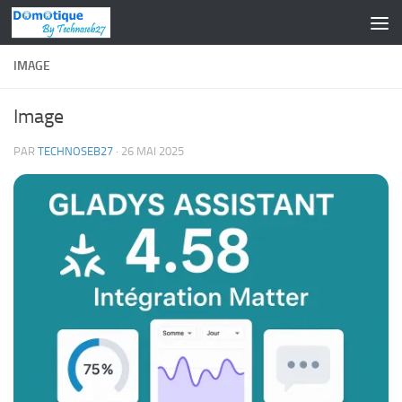
Skip to content
IMAGE
Image
PAR
TECHNOSEB27
·
26 MAI 2025