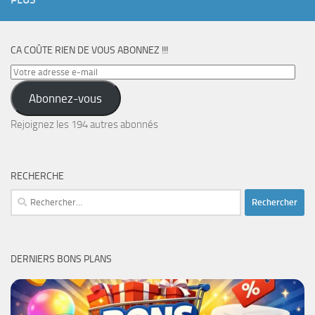
CA COÛTE RIEN DE VOUS ABONNEZ !!!
Votre
adresse
Abonnez-vous
e-
mail
Rejoignez les 194 autres abonnés
RECHERCHE
Rechercher :
DERNIERS BONS PLANS