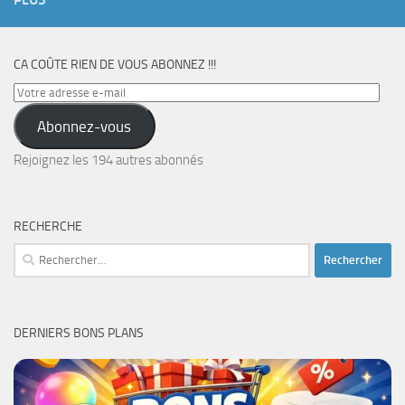
CA COÛTE RIEN DE VOUS ABONNEZ !!!
Votre
adresse
Abonnez-vous
e-
mail
Rejoignez les 194 autres abonnés
RECHERCHE
Rechercher :
DERNIERS BONS PLANS