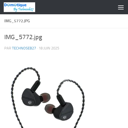
Skip to content
IMG_5772.JPG
IMG_5772.jpg
PAR
TECHNOSEB27
·
18 JUIN 2025