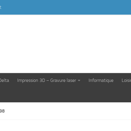
t
Delta
Impression 3D – Gravure laser
Informatique
Loisi
98