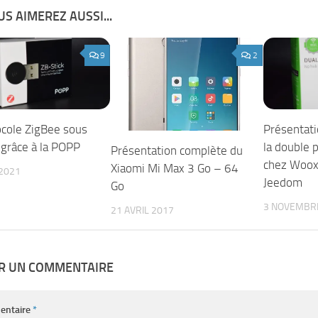
S AIMEREZ AUSSI...
9
2
ocole ZigBee sous
Présentat
grâce à la POPP
la double 
Présentation complète du
chez Woox
Xiaomi Mi Max 3 Go – 64
2021
Jeedom
Go
3 NOVEMBR
21 AVRIL 2017
ER UN COMMENTAIRE
entaire
*