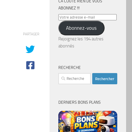
CA COÛTE RIEN DE VOUS
ABONNEZ !!!
Votre
adresse
Abonnez-vous
e-
PARTAGER
mail
Rejoignez les 194 autres
abonnés
RECHERCHE
Rechercher :
DERNIERS BONS PLANS