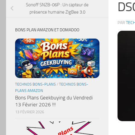
DS
Sonoff SNZB-06P : Un capteur de
présence humaine ZigBee 3.0
PAR
TEC
BONS PLAN AMAZON ET DOMADOO
TECHNOS BONS-PLANS
/
TECHNOS BONS-
PLANS AMAZON
Bons Plans Geekbuying du Vendredi
13 Février 2026 !!!
13 FÉVRIER 2026