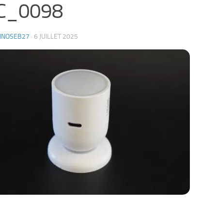
C_0098
HNOSEB27
·
6 JUILLET 2025