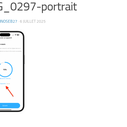
G_0297-portrait
HNOSEB27
·
6 JUILLET 2025