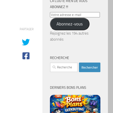
CA COÛTE RIEN DE VOUS
ABONNEZ !!!
Votre
adresse
Abonnez-vous
e-
PARTAGER
mail
Rejoignez les 194 autres
abonnés
RECHERCHE
Rechercher :
DERNIERS BONS PLANS