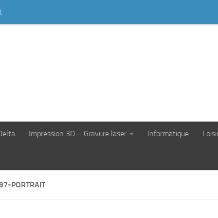
t
Delta
Impression 3D – Gravure laser
Informatique
Loisi
97-PORTRAIT