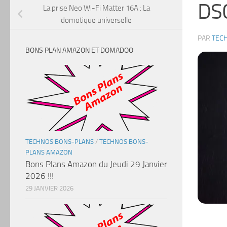
DS
La prise Neo Wi-Fi Matter 16A : La
domotique universelle
PAR
TEC
BONS PLAN AMAZON ET DOMADOO
TECHNOS BONS-PLANS
/
TECHNOS BONS-
PLANS AMAZON
Bons Plans Amazon du Jeudi 29 Janvier
2026 !!!
29 JANVIER 2026