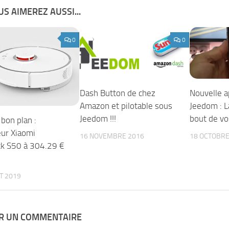
S AIMEREZ AUSSI...
0
0
Dash Button de chez
Nouvelle a
Amazon et pilotable sous
Jeedom : 
Jeedom !!!
bout de vo
bon plan :
eur Xiaomi
16 NOVEMBRE 2016
18 OCTOBRE
k S50 à 304.29 €
ET 2019
ER UN COMMENTAIRE