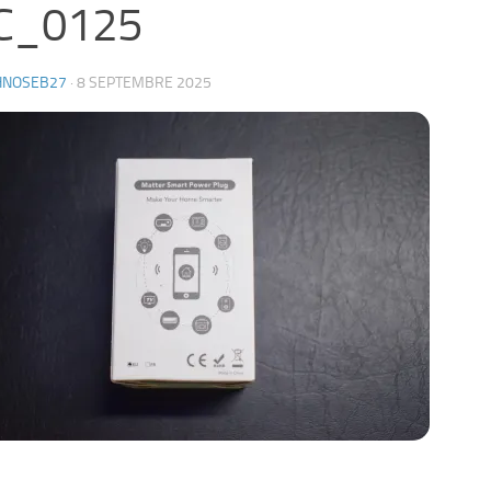
C_0125
HNOSEB27
·
8 SEPTEMBRE 2025