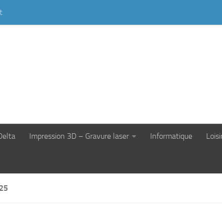
t
Delta
Impression 3D – Gravure laser
Informatique
Loisi
25