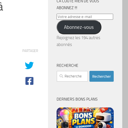
CA COÛTE RIEN DE VOUS
à
ABONNEZ !!!
Votre
adresse
Abonnez-vous
e-
mail
Rejoignez les 194 autres
abonnés
PARTAGER
RECHERCHE
Rechercher :
DERNIERS BONS PLANS