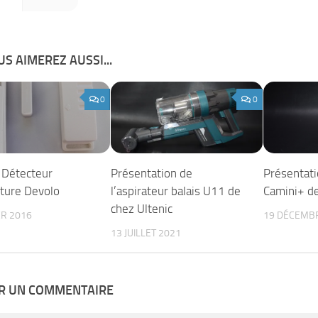
S AIMEREZ AUSSI...
0
0
l Détecteur
Présentation de
Présentati
ture Devolo
l’aspirateur balais U11 de
Camini+ d
chez Ultenic
ER 2016
19 DÉCEMB
13 JUILLET 2021
ER UN COMMENTAIRE