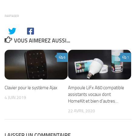
PARTAGER
VOUS AIMEREZ AUSSI...
6
1
Clavier pour le système Ajax
Ampoule LiFx A60 compatible
assistants vocaux dont
4 JUIN 2019
HomeKit et bien d’autres…
22 AVRIL 2020
LAISSER UN COMMENTAIRE