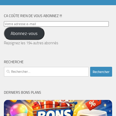
CA COÛTE RIEN DE VOUS ABONNEZ !!!
Votre
adresse
Abonnez-vous
e-
mail
Rejoignez les 194 autres abonnés
RECHERCHE
Rechercher :
DERNIERS BONS PLANS