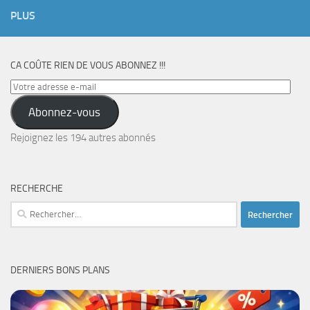
PLUS
CA COÛTE RIEN DE VOUS ABONNEZ !!!
Votre
adresse
Abonnez-vous
e-
mail
Rejoignez les 194 autres abonnés
RECHERCHE
Rechercher :
DERNIERS BONS PLANS