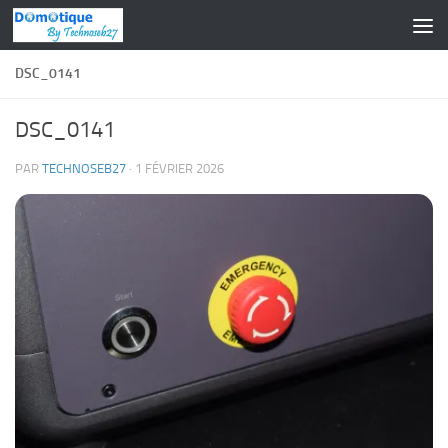
Skip to content
DSC_0141
DSC_0141
PAR
TECHNOSEB27
·
1 FÉVRIER 2026