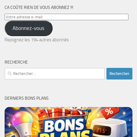
CA COÛTE RIEN DE VOUS ABONNEZ !!!
Votre
adresse
Abonnez-vous
e-
mail
Rejoignez les 194 autres abonnés
RECHERCHE
Rechercher :
DERNIERS BONS PLANS