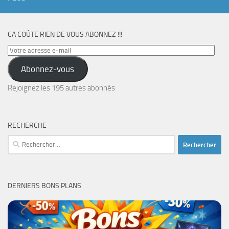
CA COÛTE RIEN DE VOUS ABONNEZ !!!
Votre
adresse
Abonnez-vous
e-
mail
Rejoignez les 195 autres abonnés
RECHERCHE
Rechercher :
DERNIERS BONS PLANS