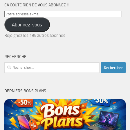
CA COÛTE RIEN DE VOUS ABONNEZ !!!
Votre
adresse
Abonnez-vous
e-
mail
Rejoignez les 195 autres abonnés
RECHERCHE
Rechercher :
DERNIERS BONS PLANS