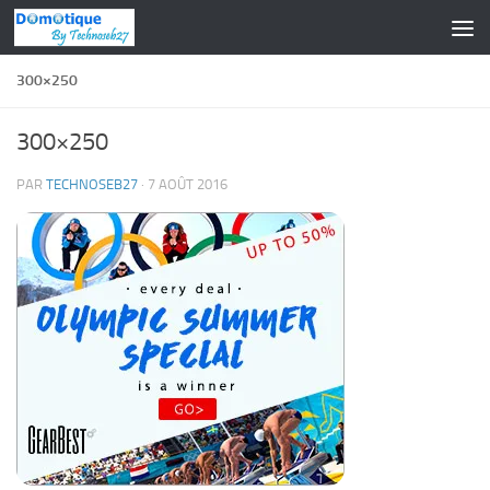
Skip to content
300×250
300×250
PAR
TECHNOSEB27
·
7 AOÛT 2016