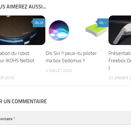
S AIMEREZ AUSSI...
28
1
ation du robot
Dis Siri !! peux-tu piloter
Présentati
eur IKOHS Netbot
ma box Eedomus !!
Freebox De
)
2 JUILLET 2020
ER 2019
22 JANVIER 
ER UN COMMENTAIRE
entaire
*