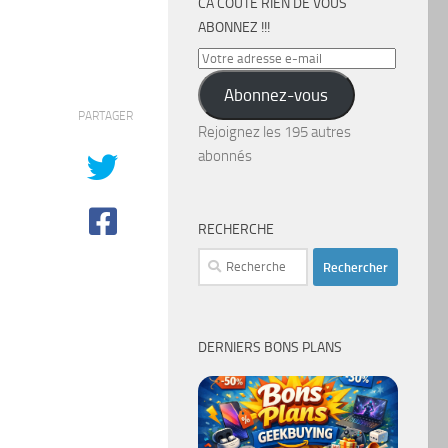
CA COÛTE RIEN DE VOUS
ABONNEZ !!!
Votre
adresse
Abonnez-vous
e-
PARTAGER
mail
Rejoignez les 195 autres
abonnés
RECHERCHE
Rechercher :
DERNIERS BONS PLANS