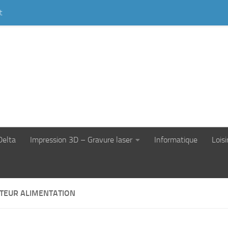
t
Delta
Impression 3D – Gravure laser
Informatique
Loisi
TEUR ALIMENTATION