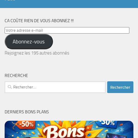
CA COÛTE RIEN DE VOUS ABONNEZ !!!
Votre
adresse
Abonnez-vous
e-
mail
Rejoignez les 195 autres abonnés
RECHERCHE
Rechercher :
DERNIERS BONS PLANS