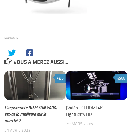
PARTAGER
VOUS AIMEREZ AUSSI...
0
66
L’imprimante 3D FLSUN V400,
[Vidéo] Kit HDMI 4K
est-ce la meilleure sur le
LightBerry HD
marché ?
29 MARS 2016
21 AVRIL 2023