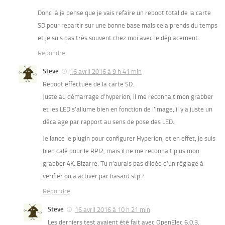
Donc là je pense que je vais refaire un reboot total de la carte
SD pour repartir sur une bonne base mais cela prends du temps
et je suis pas très souvent chez moi avec le déplacement.
Répondre
Steve
16 avril 2016 à 9 h 41 min
Reboot effectuée de la carte SD.
Juste au démarrage d’hyperion, il me reconnait mon grabber
et les LED s’allume bien en fonction de l’image, il y a juste un
décalage par rapport au sens de pose des LED.
Je lance le plugin pour configurer Hyperion, et en effet, je suis
bien calé pour le RPI2, mais il ne me reconnait plus mon
grabber 4K. Bizarre. Tu n’aurais pas d’idée d’un réglage à
vérifier ou à activer par hasard stp ?
Répondre
Steve
16 avril 2016 à 10 h 21 min
Les derniers test avaient été fait avec OpenElec 6.0.3.