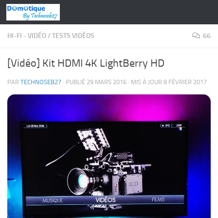
Skip to content
HI-FI - VIDÉO
/
TESTS VIDÉOS
66
[Vidéo] Kit HDMI 4K LightBerry HD
PAR
TECHNOSEB27
· PUBLIÉ
29 MARS 2016
· MIS À JOUR
8 FÉVRIER 2017