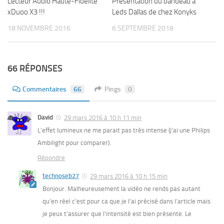
Lecteur Audio Haute-Fidélité
Présentation du bandeau à
xDuoo X3 !!!
Leds Dallas de chez Konyks
18 NOVEMBRE 2016
6 SEPTEMBRE 2018
66 RÉPONSES
Commentaires
66
Pings
0
David
29 mars 2016 à 10 h 11 min
L’effet lumineux ne me parait pas très intense (j’ai une Philips
Ambilight pour comparer).
Répondre
technoseb27
29 mars 2016 à 10 h 15 min
Bonjour. Malheureusement la vidéo ne rends pas autant
qu’en réel c’est pour ca que je l’ai précisé dans l’article mais
je peux t’assurer que l’intensité est bien présente. Le