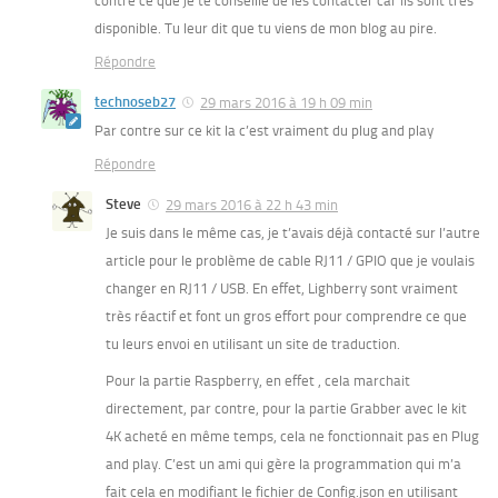
contre ce que je te conseille de les contacter car ils sont très
disponible. Tu leur dit que tu viens de mon blog au pire.
Répondre
technoseb27
29 mars 2016 à 19 h 09 min
Par contre sur ce kit la c’est vraiment du plug and play
Répondre
Steve
29 mars 2016 à 22 h 43 min
Je suis dans le même cas, je t’avais déjà contacté sur l’autre
article pour le problème de cable RJ11 / GPIO que je voulais
changer en RJ11 / USB. En effet, Lighberry sont vraiment
très réactif et font un gros effort pour comprendre ce que
tu leurs envoi en utilisant un site de traduction.
Pour la partie Raspberry, en effet , cela marchait
directement, par contre, pour la partie Grabber avec le kit
4K acheté en même temps, cela ne fonctionnait pas en Plug
and play. C’est un ami qui gère la programmation qui m’a
fait cela en modifiant le fichier de Config.json en utilisant