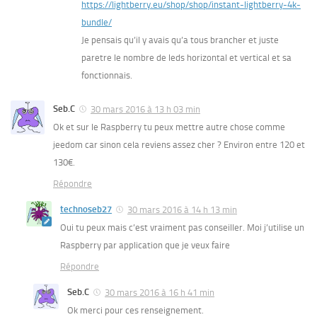
https://lightberry.eu/shop/shop/instant-lightberry-4k-
bundle/
Je pensais qu’il y avais qu’a tous brancher et juste
paretre le nombre de leds horizontal et vertical et sa
fonctionnais.
Seb.C
30 mars 2016 à 13 h 03 min
Ok et sur le Raspberry tu peux mettre autre chose comme
jeedom car sinon cela reviens assez cher ? Environ entre 120 et
130€.
Répondre
technoseb27
30 mars 2016 à 14 h 13 min
Oui tu peux mais c’est vraiment pas conseiller. Moi j’utilise un
Raspberry par application que je veux faire
Répondre
Seb.C
30 mars 2016 à 16 h 41 min
Ok merci pour ces renseignement.