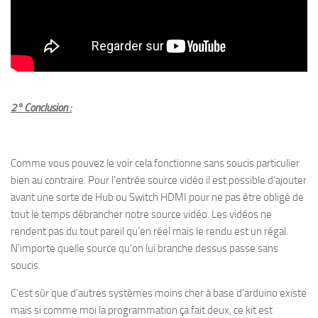
2° Conclusion :
Comme vous pouvez le voir cela fonctionne sans soucis particulier
bien au contraire. Pour l’entrée source vidéo il est possible d’ajouter
avant une sorte de Hub ou Switch HDMI pour ne pas être obligé de
tout le temps débrancher notre source vidéo. Les vidéos ne
rendent pas du tout pareil qu’en réel mais le rendu est un régal.
N’importe quelle source qu’on lui branche dessus passe sans
soucis.
C’est sûr que d’autres systèmes moins cher à base d’arduino existe
mais si comme moi la programmation ça fait deux, ce kit est