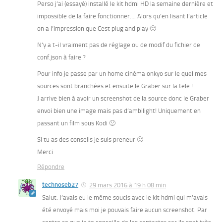
Perso j’ai (essayé) installé le kit hdmi HD la semaine dernière et
impossible de la faire fonctionner…. Alors qu’en lisant l’article
on a l’impression que Cest plug and play 🙁
N’y a t-il vraiment pas de réglage ou de modif du fichier de
conf.json à faire ?
Pour info je passe par un home cinéma onkyo sur le quel mes
sources sont branchées et ensuite le Graber sur la tele !
J arrive bien à avoir un screenshot de la source donc le Graber
envoi bien une image mais pas d’ambilight! Uniquement en
passant un film sous Kodi 🙁
Si tu as des conseils je suis preneur 🙂
Merci
Répondre
technoseb27
29 mars 2016 à 19 h 08 min
Salut. J’avais eu le même soucis avec le kit hdmi qui m’avais
été envoyé mais moi je pouvais faire aucun screenshot. Par