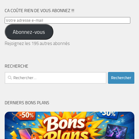
CA COÛTE RIEN DE VOUS ABONNEZ !!!
Votre
adresse
Abonnez-vous
e-
mail
Rejoignez les 195 autres abonnés
RECHERCHE
Rechercher :
DERNIERS BONS PLANS