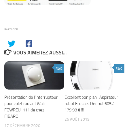
PARTAGER
VOUS AIMEREZ AUSSI...
0
0
Présentation de l’interrupteur
Excellent bon plan : Aspirateur
pour volet roulant Walli
robot Ecovacs Deebot 605 à
FGWREU-111 de chez
179.98 € !!!
FIBARO
26 AOÛT 2019
17 DÉCEMBRE 2020