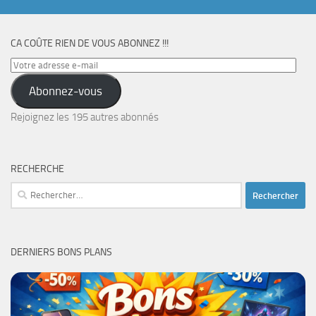
CA COÛTE RIEN DE VOUS ABONNEZ !!!
Votre
adresse
Abonnez-vous
e-
mail
Rejoignez les 195 autres abonnés
RECHERCHE
Rechercher :
DERNIERS BONS PLANS