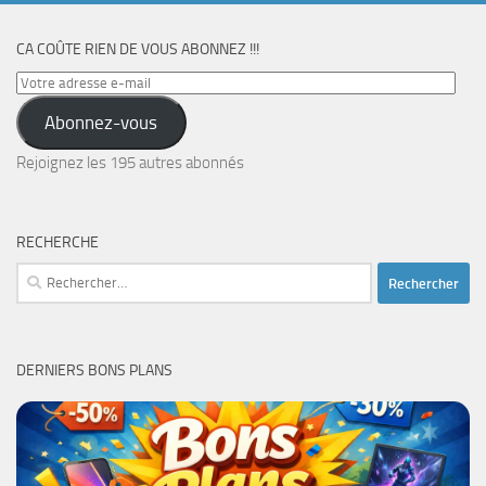
CA COÛTE RIEN DE VOUS ABONNEZ !!!
Votre
adresse
Abonnez-vous
e-
mail
Rejoignez les 195 autres abonnés
RECHERCHE
Rechercher :
DERNIERS BONS PLANS