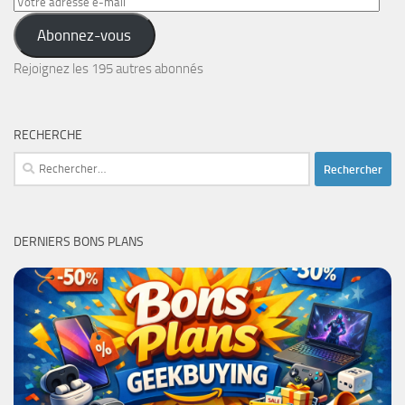
Votre
adresse
Abonnez-vous
e-
mail
Rejoignez les 195 autres abonnés
RECHERCHE
Rechercher :
DERNIERS BONS PLANS