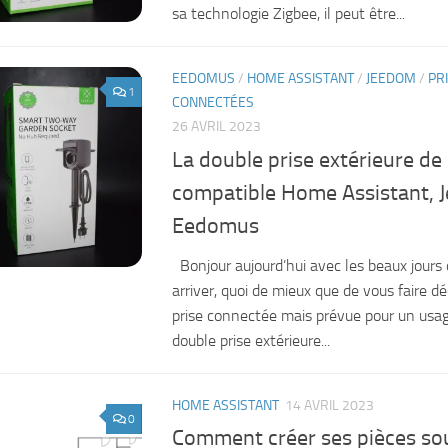
sa technologie Zigbee, il peut être...
EEDOMUS
/
HOME ASSISTANT
/
JEEDOM
/
PR
1
CONNECTÉES
26 AVRIL 2023
La double prise extérieure d
compatible Home Assistant, 
Eedomus
Bonjour aujourd’hui avec les beaux jour
arriver, quoi de mieux que de vous faire d
prise connectée mais prévue pour un usag
double prise extérieure...
HOME ASSISTANT
14 AVRIL 2023
0
Comment créer ses pièces s