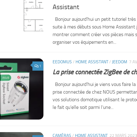
Assistant
Bonjour aujourd’hui un petit tutoriel très 
suite à mes débuts sous Home Assistant 
montrer comment créer vos pièces mais s
organiser vos équipements en...
EEDOMUS
/
HOME ASSISTANT
/
JEEDOM
7 A
1
La prise connectée ZigBee de 
Bonjour aujourd’hui je viens vous faire la
prise connectée de chez NOUS permettant 
vos solutions domotique utilisant le prot
le fait qu’elle soit parmi l’une...
CAMÉRAS
/
HOME ASSISTANT
22 MARS 202