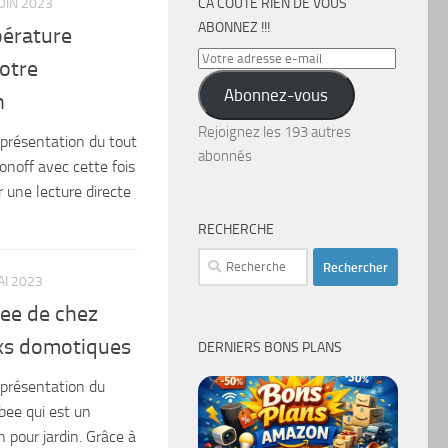
JUIN 2023
CA COÛTE RIEN DE VOUS
ABONNEZ !!!
pérature
Votre
otre
adresse
Abonnez-vous
n
e-
mail
Rejoignez les 193 autres
 présentation du tout
abonnés
onoff avec cette fois
r une lecture directe
RECHERCHE
Rechercher :
AI 2023
Bee de chez
xs domotiques
DERNIERS BONS PLANS
 présentation du
bee qui est un
on pour jardin. Grâce à