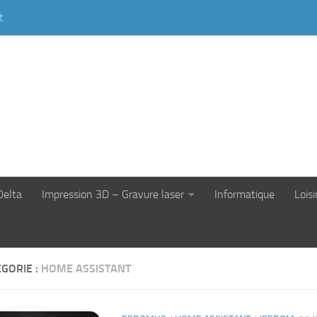
t
Delta
Impression 3D – Gravure laser
Informatique
Loisi
GORIE :
HOME ASSISTANT