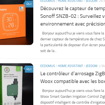
EEDOMUS
/
HOME ASSISTANT
/
JEEDOM
28 
3
Découvrez le capteur de tem
Sonoff SNZB-02 : Surveillez v
environnement avec précisio
Bonjour aujourd’hui je viens vous faire la
dernier capteur de température de chez S
la particularité de disposer d’un écran pou
soit de la...
EEDOMUS
/
HOME ASSISTANT
/
JEEDOM
2 M
0
Le contrôleur d’arrosage Zig
Woox compatible avec les bo
Bonjour aujourd’hui je viens vous faire la
Woox Smart Garden Irrigation Control Zig
dispositif intelligent de contrôle d’irrigati