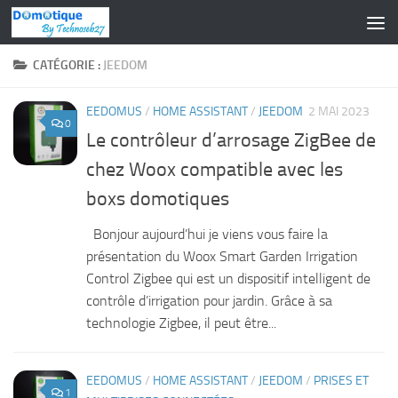
Skip to content
CATÉGORIE :
JEEDOM
EEDOMUS
/
HOME ASSISTANT
/
JEEDOM
2 MAI 2023
0
Le contrôleur d’arrosage ZigBee de
chez Woox compatible avec les
boxs domotiques
Bonjour aujourd’hui je viens vous faire la
présentation du Woox Smart Garden Irrigation
Control Zigbee qui est un dispositif intelligent de
contrôle d’irrigation pour jardin. Grâce à sa
technologie Zigbee, il peut être...
EEDOMUS
/
HOME ASSISTANT
/
JEEDOM
/
PRISES ET
1