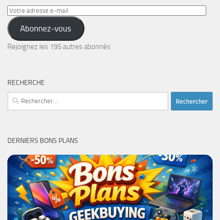
Votre
adresse
Abonnez-vous
e-
mail
Rejoignez les 195 autres abonnés
RECHERCHE
Rechercher :
DERNIERS BONS PLANS