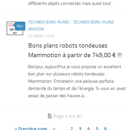
différents objets connectés mais aussi tout...
TECHNOS BONS-PLANS
/
TECHNOS BONS-PLANS
0
AMAZON
25 MARS 2025
Bons plans robots tondeuses
Mammotion à partir de 749,00 € !!!
Bonjour, aujourd’hui je vous propose un excellent
bon plan sur plusieurs robots tondeuses
Mammotion. Entretenir une pelouse parfaite
demande du temps et de l’énergie. Si vous en avez
assez de passer des heures à...
Page 4 sur 87
« Première page
«
…
2
3
4
5
6
…