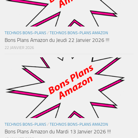
TECHNOS BONS-PLANS
/
TECHNOS BONS-PLANS AMAZON
Bons Plans Amazon du Jeudi 22 Janvier 2026 !!!
22 JANVIER 2026
TECHNOS BONS-PLANS
/
TECHNOS BONS-PLANS AMAZON
Bons Plans Amazon du Mardi 13 Janvier 2026 !!!