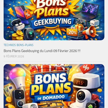
TECHNOS BONS-PLANS
Bons Plans Geekbuying du Lundi 09 Février 2026 !!!
9 FÉVRIER 2026