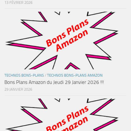
13 FÉVRIER 2026
TECHNOS BONS-PLANS
/
TECHNOS BONS-PLANS AMAZON
Bons Plans Amazon du Jeudi 29 Janvier 2026 !!!
29 JANVIER 2026