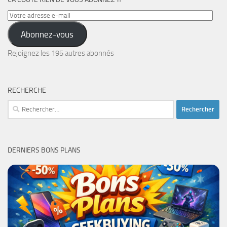
Votre
adresse
Abonnez-vous
e-
mail
Rejoignez les 195 autres abonnés
RECHERCHE
Rechercher :
DERNIERS BONS PLANS