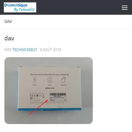
Skip to content
DAV
dav
PAR
TECHNOSEB27
·
9 AOÛT 2016