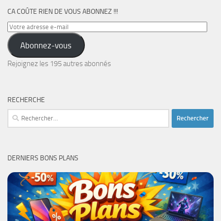
CA COÛTE RIEN DE VOUS ABONNEZ !!!
Votre
adresse
Abonnez-vous
e-
mail
Rejoignez les 195 autres abonnés
RECHERCHE
Rechercher :
DERNIERS BONS PLANS