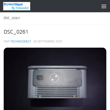
Skip to content
DSC_0261
DSC_0261
PAR
TECHNOSEB27
·
29 SEPTEMBRE 2025