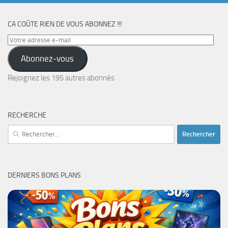
CA COÛTE RIEN DE VOUS ABONNEZ !!!
Votre
adresse
Abonnez-vous
e-
mail
Rejoignez les 195 autres abonnés
RECHERCHE
Rechercher :
DERNIERS BONS PLANS