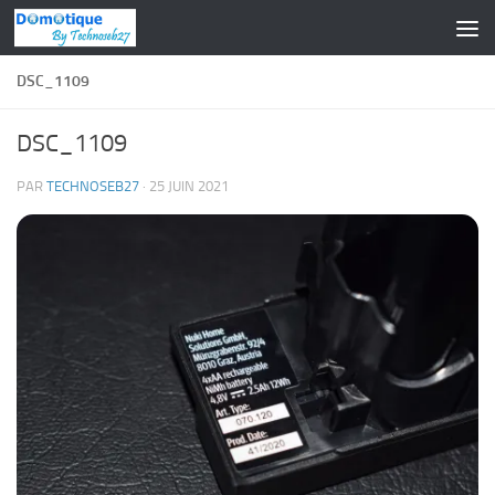
Skip to content
DSC_1109
DSC_1109
PAR
TECHNOSEB27
·
25 JUIN 2021