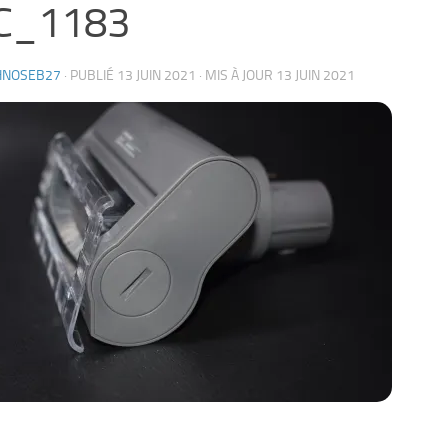
C_1183
HNOSEB27
· PUBLIÉ
13 JUIN 2021
· MIS À JOUR
13 JUIN 2021