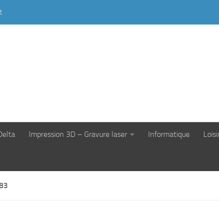
t
Delta
Impression 3D – Gravure laser
Informatique
Loisi
83