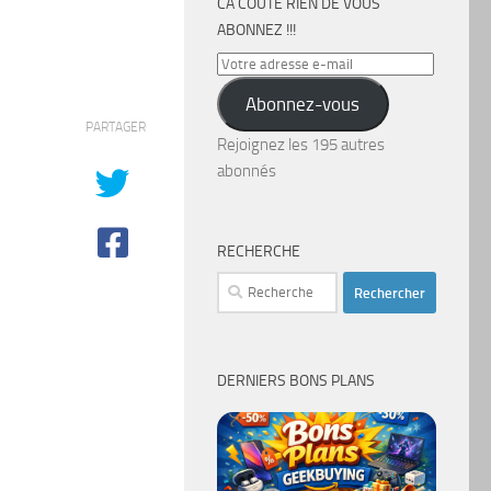
CA COÛTE RIEN DE VOUS
ABONNEZ !!!
Votre
adresse
Abonnez-vous
e-
PARTAGER
mail
Rejoignez les 195 autres
abonnés
RECHERCHE
Rechercher :
DERNIERS BONS PLANS