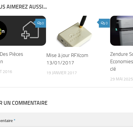
S AIMEREZ AUSSI...
0
0
 Des Pièces
Zendure S
Mise à jour RFXcom
on
Economies 
13/01/2017
clé
ET 2016
19 JANVIER 2017
29 MAI 2025
ER UN COMMENTAIRE
entaire
*