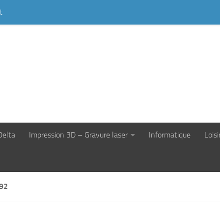
t
Delta
Impression 3D – Gravure laser
Informatique
Loisi
92