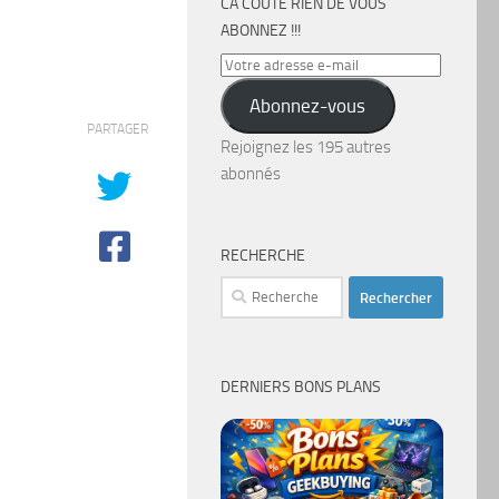
CA COÛTE RIEN DE VOUS
ABONNEZ !!!
Votre
adresse
Abonnez-vous
e-
PARTAGER
mail
Rejoignez les 195 autres
abonnés
RECHERCHE
Rechercher :
DERNIERS BONS PLANS