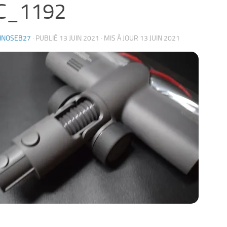
C_1192
HNOSEB27
· PUBLIÉ
13 JUIN 2021
· MIS À JOUR
13 JUIN 2021