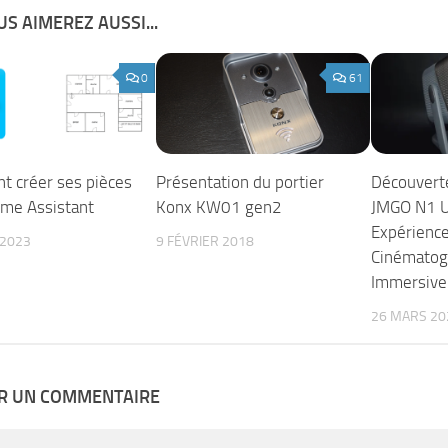
S AIMEREZ AUSSI...
0
61
 créer ses pièces
Présentation du portier
Découverte
me Assistant
Konx KW01 gen2
JMGO N1 Ul
Expérienc
 2023
9 FÉVRIER 2018
Cinématog
Immersive
26 MARS 20
ER UN COMMENTAIRE