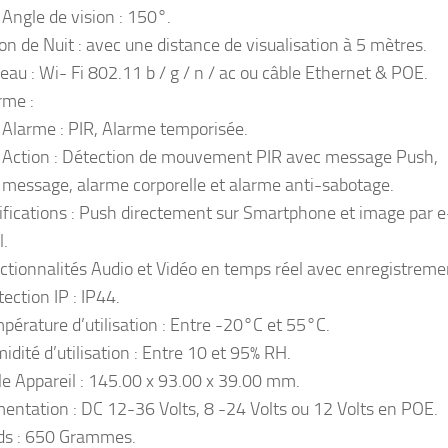
Angle de vision : 150°.
ion de Nuit : avec une distance de visualisation à 5 mètres.
eau : Wi- Fi 802.11 b / g / n / ac ou câble Ethernet & POE.
rme :
Alarme : PIR, Alarme temporisée.
Action : Détection de mouvement PIR avec message Push,
message, alarme corporelle et alarme anti-sabotage.
ifications : Push directement sur Smartphone et image par e
l.
ctionnalités Audio et Vidéo en temps réel avec enregistreme
tection IP : IP44.
pérature d’utilisation : Entre -20°C et 55°C.
idité d’utilisation : Entre 10 et 95% RH.
lle Appareil : 145.00 x 93.00 x 39.00 mm.
mentation : DC 12-36 Volts, 8 -24 Volts ou 12 Volts en POE.
ds : 650 Grammes.