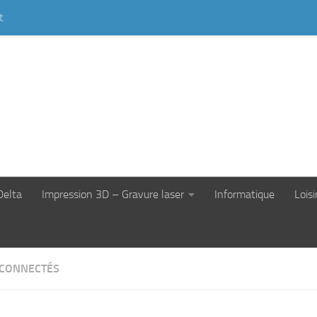
t
Delta
Impression 3D – Gravure laser
Informatique
Loisi
 CONNECTÉS