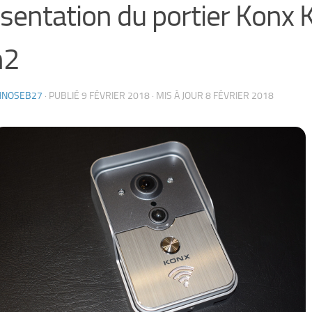
sentation du portier Konx
n2
HNOSEB27
· PUBLIÉ
9 FÉVRIER 2018
· MIS À JOUR
8 FÉVRIER 2018