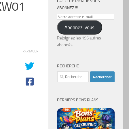
CA COÛTE RIEN DE VOUS
 KW01
ABONNEZ !!!
Votre
adresse
Abonnez-vous
e-
mail
Rejoignez les 195 autres
abonnés
PARTAGER
RECHERCHE
Rechercher :
DERNIERS BONS PLANS