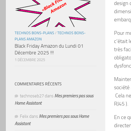
design 
dimensi
embarqu
Pour moi
TECHNOS BONS-PLANS
/
TECHNOS BONS-
PLANS AMAZON
c’était 
Black Friday Amazon du Lundi 01
très fa
Décembre 2025 !!!
obligato
1 DÉCEMBRE 2025
dysfon
Maintena
COMMENTAIRES RÉCENTS
société
Cela ne
technoseb27
dans
Mes premiers pas sous
RJ45 ).
Home Assistant
Felix
dans
Mes premiers pas sous Home
En ce qu
Assistant
directe