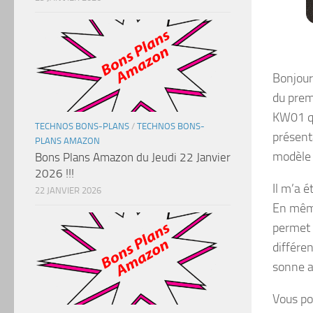
Bonjour,
du premi
KW01 q
TECHNOS BONS-PLANS
/
TECHNOS BONS-
présent
PLANS AMAZON
modèle 
Bons Plans Amazon du Jeudi 22 Janvier
2026 !!!
Il m’a 
22 JANVIER 2026
En même
permet d
différe
sonne a
Vous pou