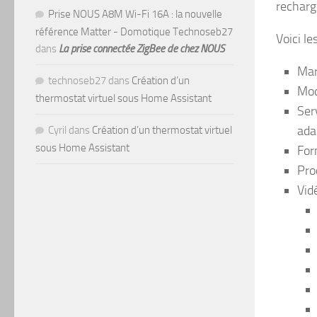
recharg
Prise NOUS A8M Wi-Fi 16A : la nouvelle
référence Matter - Domotique Technoseb27
Voici le
dans
La prise connectée ZigBee de chez NOUS
Mar
technoseb27
dans
Création d’un
Mod
thermostat virtuel sous Home Assistant
Ser
ada
Cyril
dans
Création d’un thermostat virtuel
sous Home Assistant
For
Pro
Vidé