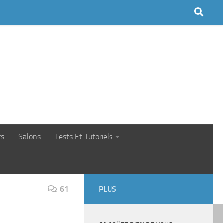
rs
Salons
Tests Et Tutoriels
61
PLUS