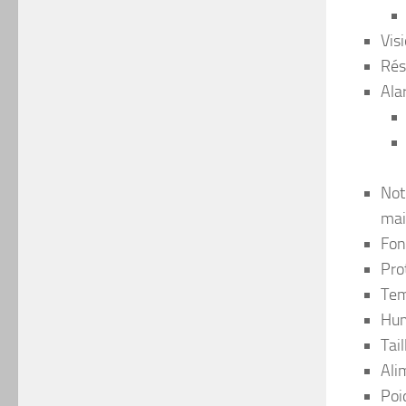
Vis
Rés
Ala
Not
mai
Fon
Pro
Tem
Hum
Tai
Ali
Poi