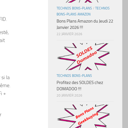
TECHNOS BONS-PLANS
/
TECHNOS
BONS-PLANS AMAZON
FID.
Bons Plans Amazon du Jeudi 22
Janvier 2026 !!!
esté,
22 JANVIER 2026
ait
TECHNOS BONS-PLANS
si la
Profitez des SOLDES chez
même.
DOMADOO !!!
i +
20 JANVIER 2026
r