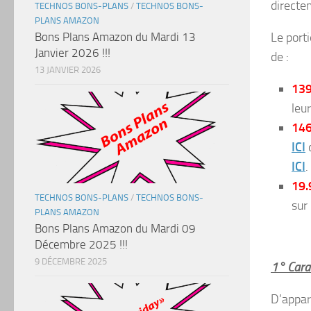
directe
TECHNOS BONS-PLANS
/
TECHNOS BONS-
PLANS AMAZON
Le port
Bons Plans Amazon du Mardi 13
Janvier 2026 !!!
de :
13 JANVIER 2026
139
leu
146
ICI
o
ICI
.
19.
TECHNOS BONS-PLANS
/
TECHNOS BONS-
sur
PLANS AMAZON
Bons Plans Amazon du Mardi 09
Décembre 2025 !!!
9 DÉCEMBRE 2025
1° Carac
D’appar