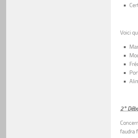
Cer
Voici qu
Mar
Mod
Fré
Por
Ali
2° Débal
Concern
faudra 