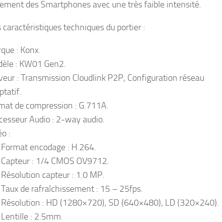
ement des Smartphones avec une très faible intensité.
s caractéristiques techniques du portier :
que : Konx.
èle : KW01 Gen2.
veur : Transmission Cloudlink P2P, Configuration réseau
ptatif.
mat de compression : G.711A.
cesseur Audio : 2-way audio.
o :
Format encodage : H.264.
Capteur : 1/4 CMOS OV9712.
Résolution capteur : 1.0 MP.
Taux de rafraîchissement : 15 – 25fps.
Résolution : HD (1280×720), SD (640×480), LD (320×240).
Lentille : 2.5mm.