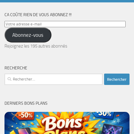
CA COÛTE RIEN DE VOUS ABONNEZ !!!
Votre
adresse
Abonnez-vous
e-
mail
Rejoignez les 195 autres abonnés
RECHERCHE
Rechercher :
DERNIERS BONS PLANS