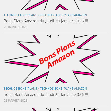
TECHNOS BONS-PLANS
/
TECHNOS BONS-PLANS AMAZON
Bons Plans Amazon du Jeudi 29 Janvier 2026 !!!
29 JANVIER 2026
TECHNOS BONS-PLANS
/
TECHNOS BONS-PLANS AMAZON
Bons Plans Amazon du Jeudi 22 Janvier 2026 !!!
22 JANVIER 2026