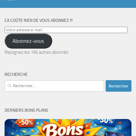
CA COÛTE RIEN DE VOUS ABONNEZ !!!
Votre
adresse
Abonnez-vous
e-
mail
Rejoignez les 195 autres abonnés
RECHERCHE
Rechercher :
DERNIERS BONS PLANS