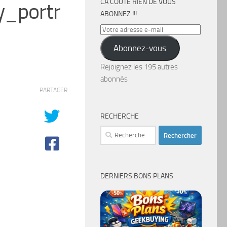
CA COÛTE RIEN DE VOUS
_portr
ABONNEZ !!!
Votre
adresse
Abonnez-vous
e-
mail
Rejoignez les 195 autres
abonnés
PARTAGER
RECHERCHE
Rechercher :
DERNIERS BONS PLANS