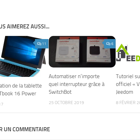
S AIMEREZ AUSSI...
11
6
Automatiser n’importe
Tutoriel su
quel interrupteur grâce à
officiel « 
tion de la tablette
SwitchBot
Jeedom
 Tbook 16 Power
25 OCTOBRE 2019
8 FÉVRIER 2
17
ER UN COMMENTAIRE