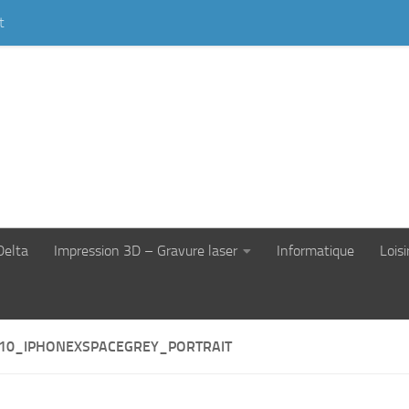
t
Delta
Impression 3D – Gravure laser
Informatique
Loisi
10_IPHONEXSPACEGREY_PORTRAIT