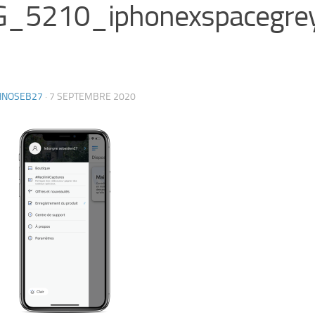
G_5210_iphonexspacegrey
HNOSEB27
·
7 SEPTEMBRE 2020