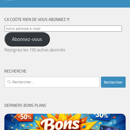
CA COÛTE RIEN DE VOUS ABONNEZ !!!
Votre
adresse
Abonnez-vous
e-
mail
Rejoignez les 195 autres abonnés
RECHERCHE
Rechercher :
DERNIERS BONS PLANS