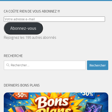
CA COÛTE RIEN DE VOUS ABONNEZ !!!
Votre
adresse
Abonnez-vous
e-
mail
Rejoignez les 195 autres abonnés
RECHERCHE
Rechercher :
DERNIERS BONS PLANS