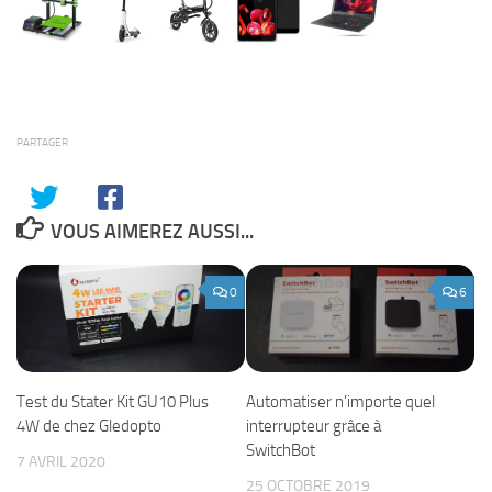
PARTAGER
VOUS AIMEREZ AUSSI...
0
6
Test du Stater Kit GU10 Plus
Automatiser n’importe quel
4W de chez Gledopto
interrupteur grâce à
SwitchBot
7 AVRIL 2020
25 OCTOBRE 2019