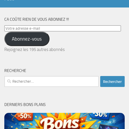
CA COÛTE RIEN DE VOUS ABONNEZ !!!
Votre
adresse
Abonnez-vous
e-
mail
Rejoignez les 195 autres abonnés
RECHERCHE
Rechercher :
DERNIERS BONS PLANS