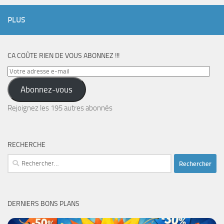
PLUS
CA COÛTE RIEN DE VOUS ABONNEZ !!!
Votre
adresse
Abonnez-vous
e-
mail
Rejoignez les 195 autres abonnés
RECHERCHE
Rechercher :
DERNIERS BONS PLANS