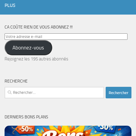
PLUS
CA COÛTE RIEN DE VOUS ABONNEZ !!!
Votre
adresse
Abonnez-vous
e-
mail
Rejoignez les 195 autres abonnés
RECHERCHE
Rechercher :
DERNIERS BONS PLANS