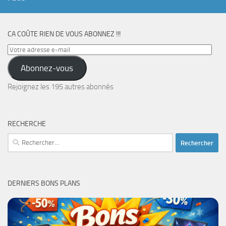
CA COÛTE RIEN DE VOUS ABONNEZ !!!
Votre
adresse
Abonnez-vous
e-
mail
Rejoignez les 195 autres abonnés
RECHERCHE
Rechercher :
DERNIERS BONS PLANS