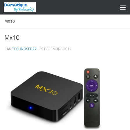
Skip to content
MX10
Mx10
PAR
TECHNOSEB27
·
29 DÉCEMBRE 2017