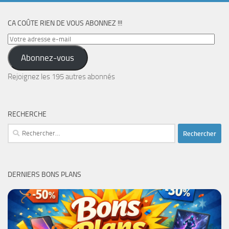
CA COÛTE RIEN DE VOUS ABONNEZ !!!
Votre
adresse
Abonnez-vous
e-
mail
Rejoignez les 195 autres abonnés
RECHERCHE
Rechercher :
DERNIERS BONS PLANS