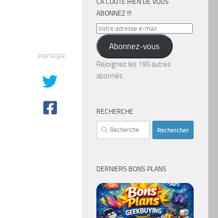
CA COÛTE RIEN DE VOUS
ABONNEZ !!!
Votre
adresse
Abonnez-vous
e-
PARTAGER
mail
Rejoignez les 195 autres
abonnés
RECHERCHE
Rechercher :
DERNIERS BONS PLANS