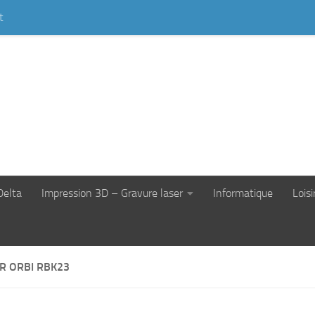
t
Delta
Impression 3D – Gravure laser
Informatique
Loisi
R ORBI RBK23