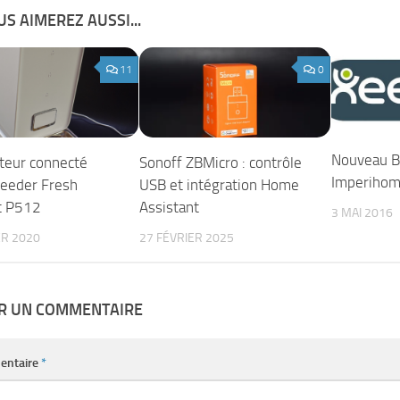
S AIMEREZ AUSSI...
11
0
Nouveau Bo
uteur connecté
Sonoff ZBMicro : contrôle
Imperiho
Feeder Fresh
USB et intégration Home
t P512
Assistant
3 MAI 2016
ER 2020
27 FÉVRIER 2025
ER UN COMMENTAIRE
entaire
*