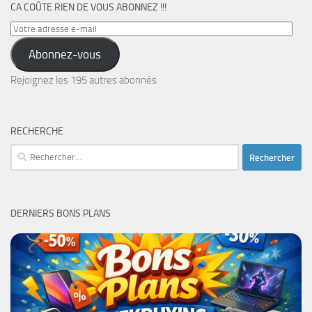
CA COÛTE RIEN DE VOUS ABONNEZ !!!
Votre
adresse
Abonnez-vous
e-
mail
Rejoignez les 195 autres abonnés
RECHERCHE
Rechercher :
DERNIERS BONS PLANS