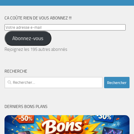
CA COÛTE RIEN DE VOUS ABONNEZ !!!
Votre
adresse
Abonnez-vous
e-
mail
Rejoignez les 195 autres abonnés
RECHERCHE
Rechercher :
DERNIERS BONS PLANS