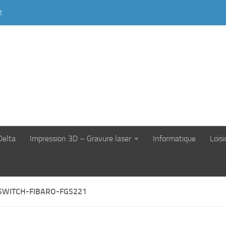
t
Delta
Impression 3D – Gravure laser
Informatique
Loisi
SWITCH-FIBARO-FGS221