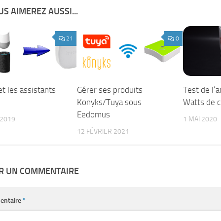
S AIMEREZ AUSSI...
21
0
t les assistants
Gérer ses produits
Test de l’
Konyks/Tuya sous
Watts de 
Eedomus
 2019
1 MAI 2020
12 FÉVRIER 2021
ER UN COMMENTAIRE
entaire
*