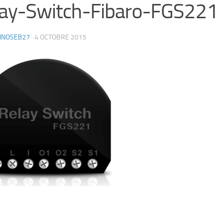
ay-Switch-Fibaro-FGS221
HNOSEB27
·
4 OCTOBRE 2015