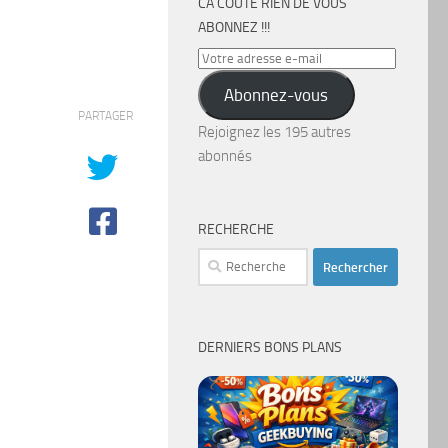
CA COÛTE RIEN DE VOUS
ABONNEZ !!!
Votre
adresse
Abonnez-vous
e-
PARTAGER
mail
Rejoignez les 195 autres
abonnés
RECHERCHE
Rechercher :
DERNIERS BONS PLANS