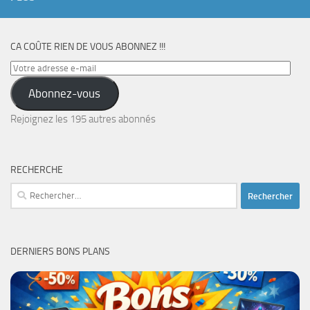
CA COÛTE RIEN DE VOUS ABONNEZ !!!
Votre
adresse
Abonnez-vous
e-
mail
Rejoignez les 195 autres abonnés
RECHERCHE
Rechercher :
DERNIERS BONS PLANS