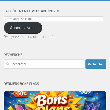
CA COÛTE RIEN DE VOUS ABONNEZ !!!
Votre
adresse
Abonnez-vous
e-
mail
Rejoignez les 195 autres abonnés
RECHERCHE
Rechercher :
DERNIERS BONS PLANS