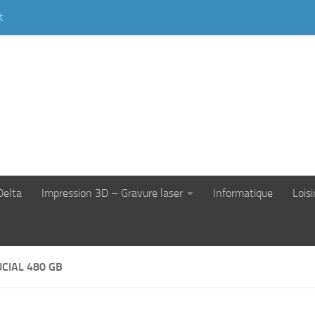
t
Delta
Impression 3D – Gravure laser
Informatique
Loisi
CIAL 480 GB