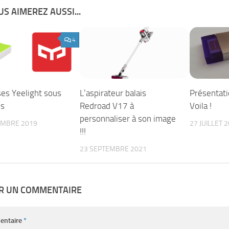
S AIMEREZ AUSSI...
4
ses Yeelight sous
L’aspirateur balais
Présentati
s
Redroad V17 à
Voila !
personnaliser à son image
EMBRE 2019
27 JUILLET 
!!!
23 SEPTEMBRE 2021
ER UN COMMENTAIRE
entaire
*