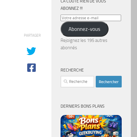
CA COÛTE RIEN DE VOUS
ABONNEZ !!!
Votre
adresse
Abonnez-vous
e-
PARTAGER
mail
Rejoignez les 195 autres
abonnés
RECHERCHE
Rechercher :
DERNIERS BONS PLANS